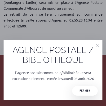
(boulangerie Ludier) sera mis en place à l’Agence Postale
Communale d’Albussac du mardi au samedi.
Le retrait du pain se fera uniquement sur commande
effectuée la veille auprès d’Agnès au 05.55.28.16.94 entre
9h30 et 12h00.
PRÉCÉDENT
SUIVANT
AGENCE POSTALE /
BIBLIOTHEQUE
L'agence postale communale/bibliothèque sera
exceptionnellement fermée le samedi 08 août 2026
FERMER
Mairie