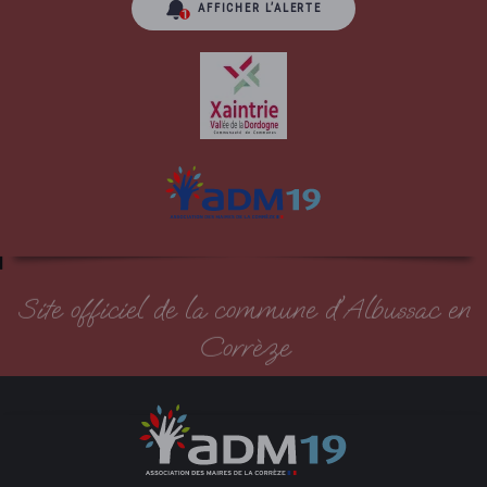
AFFICHER L’ALERTE
Site officiel de la commune d'Albussac en
Corrèze