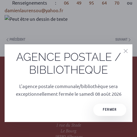
Renseignements :
06 49 95 64 70
ou
damienlaurensou@yahoo.fr
PRÉCÉDENT
SUIVANT
AGENCE POSTALE /
BIBLIOTHEQUE
L'agence postale communale/bibliothèque sera
exceptionnellement fermée le samedi 08 août 2026
Mairie
FERMER
1 rue du Stade
Le Bourg
19380 Albussac