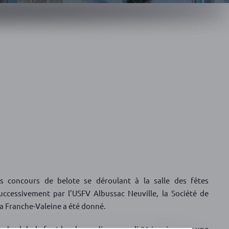
s concours de belote se déroulant à la salle des fêtes
uccessivement par l’USFV Albussac Neuville, la Société de
la Franche-Valeine a été donné.
r le club de foot local, a eu lieu samedi 21 janvier avec une