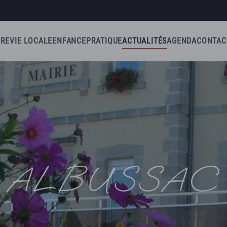
IRE
VIE LOCALE
ENFANCE
PRATIQUE
ACTUALITÉS
AGENDA
CONTAC
ALBUSSAC