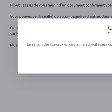
N’oubliez pas de vous munir d’un document confirmant votr
Vous pouvez venir seul(e) ou accompagné(e) d’autres donne
Comme vous, il est préférable qu’
sur
https://dondesang.efs.sante.fr/
.
En raison des travaux en cours, l'électricité sera c
Plus de donneurs, plus de vies sauvées.