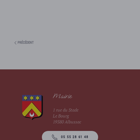
PRÉCÉDENT
Mairie
1 rue du Stade
Le Bourg
19380 Albussac
05 55 28 61 48