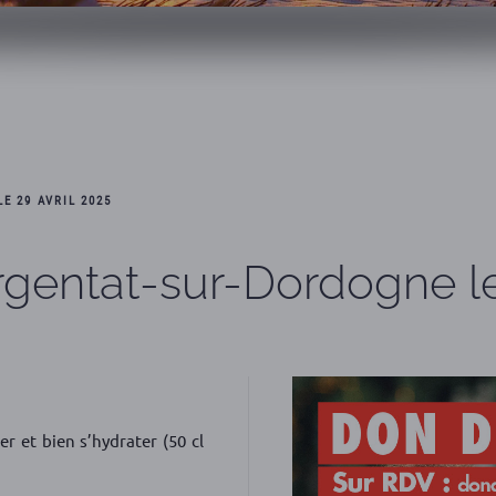
E 29 AVRIL 2025
rgentat-sur-Dordogne le
er et bien s’hydrater (50 cl