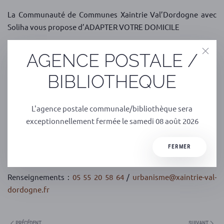
La Communauté de Communes Xaintrie Val’Dordogne avec
Soliha vous propose d’ADAPTER VOTRE DOMICILE
Avec LE TRUCK SOLIHA
AGENCE POSTALE /
Le 20 mars 2025 – De 9h à 12h30 sur le marché à Argentat
BIBLIOTHEQUE
place Joseph Faure
DES ASTUCES, DES IDÉES POUR UN CHEZ-SOI
L'agence postale communale/bibliothèque sera
CONFORTABLE, POUR VOUS-MÊME ET POUR VOS PROCHES
exceptionnellement fermée le samedi 08 août 2026
VENEZ VOUS RENSEIGNER SUR LES AIDES FINANCIÈRES
FERMER
DISPONIBLES
Renseignements :
05 55 20 58 64
/
urbanisme@xaintrie-val-
dordogne.fr
PRÉCÉDENT
SUIVANT